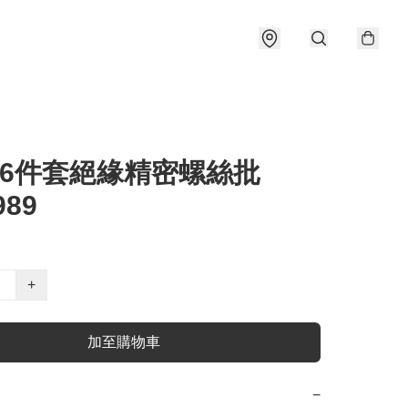
a 6件套絕緣精密螺絲批
989
+
加至購物車
−