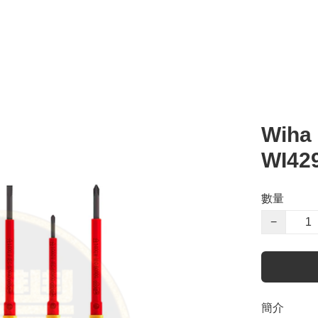
Wih
WI42
數量
−
簡介