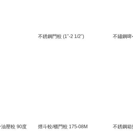
不銹鋼門較 (1"-2 1/2")
不鏽鋼啤令較
2分油壓較 90度
煙斗較/櫃門較 175-08M
不銹鋼箱