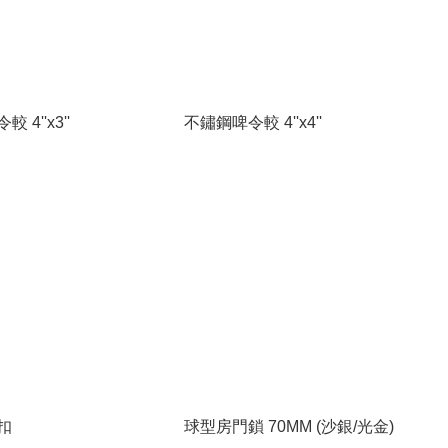
 4''x3''
不鏽鋼啤令較 4''x4''
扣
球型房門鎖 70MM (沙銀/光金)