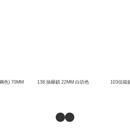
色) 70MM
138 抽屜鎖 22MM 白叻色
103信箱鎖