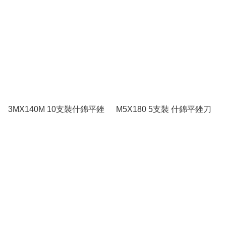
3MX140M 10支裝什錦平銼
M5X180 5支裝 什錦平銼刀