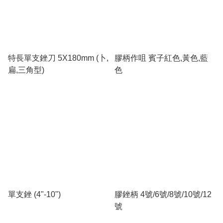
特長單支銼刀 5X180mm (卜,
膠柄作咀 賓子紅色,黃色,藍
扁,三角型)
色
單支銼 (4"-10")
膠銼柄 4號/6號/8號/10號/12
號