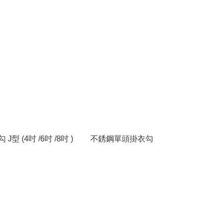
J型 (4吋 /6吋 /8吋 )
不銹鋼單頭掛衣勾