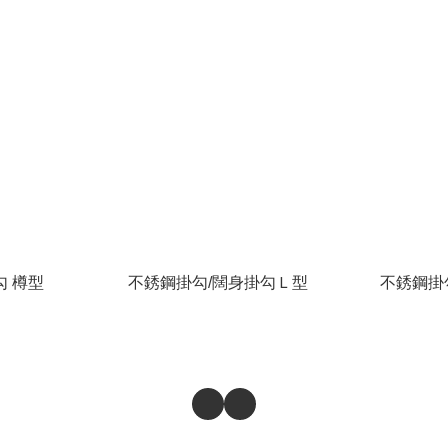
勾 樽型
不銹鋼掛勾/闊身掛勾Ｌ型
不銹鋼掛勾 