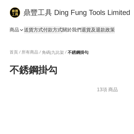
鼎豐工具 Ding Fung Tools Limited
商品
送貨方式
付款方式
關於我們
退貨及退款政策
首頁
/
所有商品
/
/
角碼|九比架
不銹鋼掛勾
不銹鋼掛勾
13項 商品