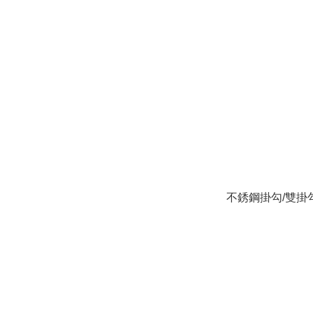
不銹鋼掛勾/雙掛