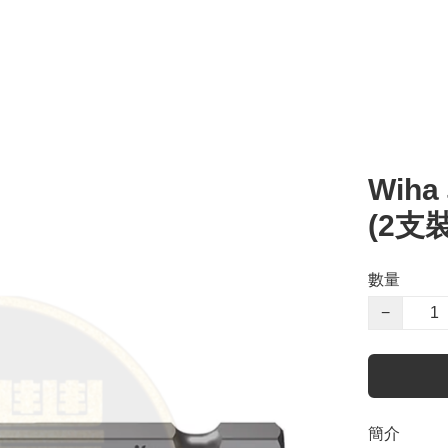
Wih
(2支裝
數量
−
簡介