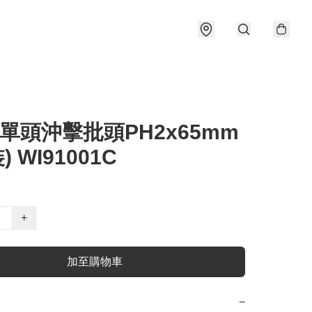
a 單頭沖擊批頭PH2x65mm
) WI91001C
+
加至購物車
−