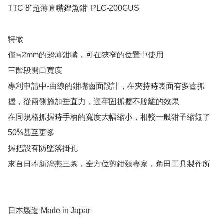
TTC 8"超薄直嘴鋰魚鉗  PLC-200GUS

特徵

僅≒2mm的超薄鉗嘴，可在狹窄的位置中使用

三階段開口寬度

專利申請中-曲線的鉗嘴齒面設計，在夾持時表面有多齒抓
握，從兩側施加垂直力，達牢固抓握不脫離的效果

在同規格抓握時手柄的寬度大幅縮小，相較一般鉗子縮短了
50%甚至更多

握把設有防墜落掛孔

來自日本新潟燕三条，全方位剪鉗類專家，角田工具製作所

日本製造 Made in Japan