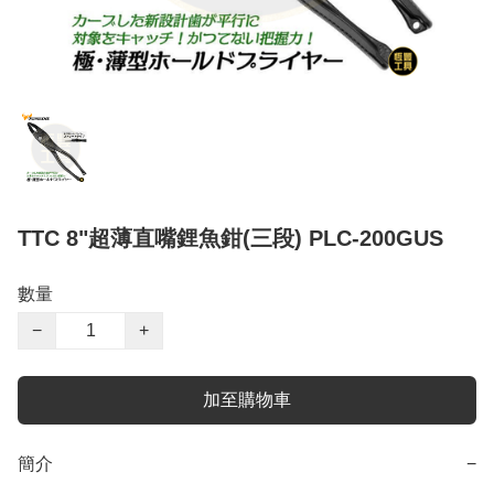
TTC 8"超薄直嘴鋰魚鉗(三段) PLC-200GUS
數量
−
+
加至購物車
簡介
−