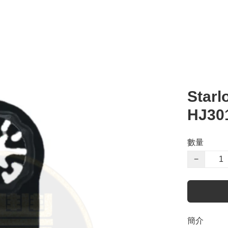
Sta
HJ30
數量
−
簡介