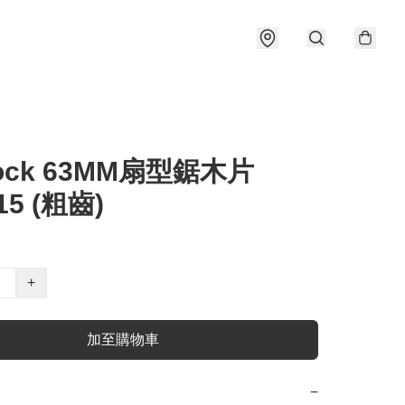
rlock 63MM扇型鋸木片
15 (粗齒)
+
加至購物車
−