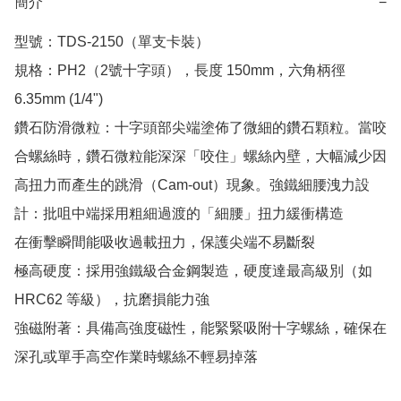
簡介
−
型號：TDS-2150（單支卡裝）

規格：PH2（2號十字頭），長度 150mm，六角柄徑 
6.35mm (1/4")

鑽石防滑微粒：十字頭部尖端塗佈了微細的鑽石顆粒。當咬
合螺絲時，鑽石微粒能深深「咬住」螺絲內壁，大幅減少因
高扭力而產生的跳滑（Cam-out）現象。強鐵細腰洩力設
計：批咀中端採用粗細過渡的「細腰」扭力緩衝構造

在衝擊瞬間能吸收過載扭力，保護尖端不易斷裂

極高硬度：採用強鐵級合金鋼製造，硬度達最高級別（如 
HRC62 等級），抗磨損能力強

強磁附著：具備高強度磁性，能緊緊吸附十字螺絲，確保在
深孔或單手高空作業時螺絲不輕易掉落