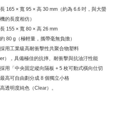
165 × 寬 95 × 高 30 mm（約為 6.6 吋，與大螢
機的長度相仿）

55 × 寬 80 × 高 26 mm

約 80 g（極輕量，攜帶毫無負擔）

採用工業級高耐衝擊性共聚合物塑料
ymer），具備極佳的抗摔、耐衝擊與抗油汙性能

採用「中央固定縱向隔板 + 5 枚可動式橫向仕切
最高可自由劃分成 8 個獨立小格

高透明度純色（Clear）。