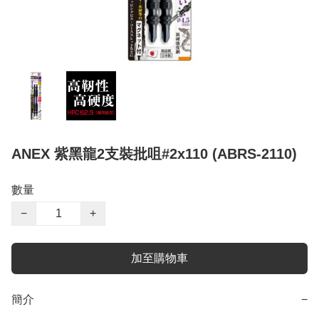
ANEX 紫黑龍2支裝批咀#2x110 (ABRS-2110)
數量
−
+
加至購物車
簡介
−