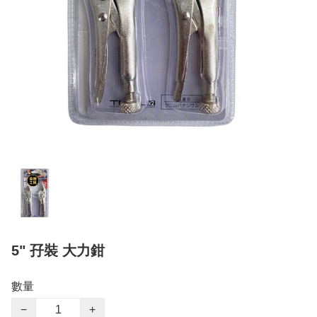
5" 孖裝 大力鉗
數量
−
+