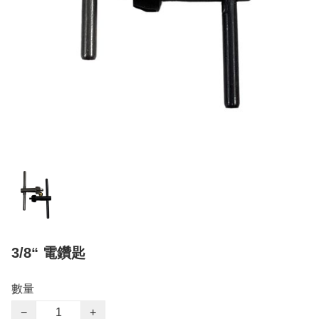
3/8“ 電鑽匙
數量
−
+