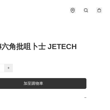
"轉六角批咀卜士 JETECH
+
加至購物車
−