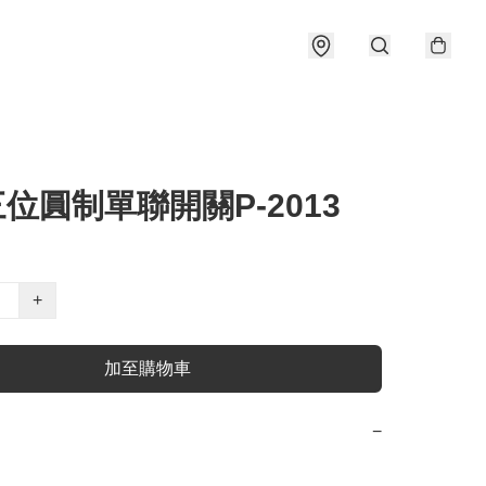
三位圓制單聯開關P-2013
+
加至購物車
−