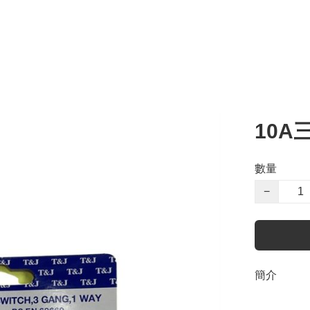
10A
數量
−
簡介