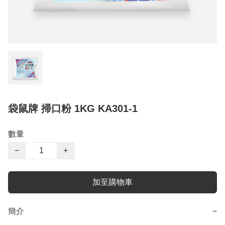
袋鼠牌 掃口粉 1KG KA301-1
數量
−
+
加至購物車
簡介
−