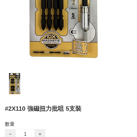
#2X110 強磁扭力批咀 5支裝
數量
−
+