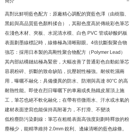
簡介
−
高對比鮮明藍色配方：原廠精心調配的寶藍色澤（由樹脂、
黑鉛與高品質藍色顏料揉合），其顯色度高於傳統彩色筆芯

在淺色木材、夾板、水泥清水模、白色 PVC 管或矽酸鈣板
表面劃墨線標記時，線條極為清晰顯眼。4倍抗斷裂聚合物
強芯：採用日本製的高剛性聚合物配方（Polymer Lead）

其內部結構鏈結極為緊密，大幅改善了普通彩色自動鉛筆芯
容易粉碎、折斷的致命缺陷，抗壓韌性極強。耐候乾濕兩
用，曝曬不融化：具備優異的防水、防潮與高達 80°C 的高
耐熱性能。即使在烈日曝曬下的車廂或炙熱鐵皮屋頂上施
工，筆芯也絕不軟化融化；在帶有些微雨水、汗水或水氣的
建材表面塗寫也能保持高附著力，不打滑、不變淡

低粉塵防污染劃線：筆芯在粗糙表面高強度刻劃時釋放的粉
塵極少，能精準維持 2.0mm 銳利、邊緣清晰的藍色線條。